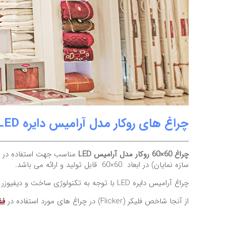
چراغ های روکار مدل آرامیس دایره LED
چراغ 60×60 روکار مدل آرامیس LED
مناسب جهت استفاده در ساختمان ها
سازه نمایان) در ابعاد 60×60 قابل تولید و ارائه می باشد.
چراغ آرامیس دایره LED با توجه به تکنولوژی ساخت و دیفیوزر مورد استفاده، نوری بسیار یکنواخت با حداقل خیرگی ( low glare) جهت تامین نور عمومی فضاهای داخلی ایجاد می نماید.
از آنجا شاخص فلیکر (Flicker) در چراغ های مورد استفاده در
فض