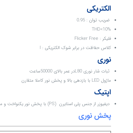
الکتریکی
ضریب توان : 0.95
THD<10%
فلیکر : Flicker Free
کلاس حفاظت در برابر شوک الکتریکی : I
نوری
ثبات شار نوری L80در عمر بالای 50000ساعت
ماژول LED با بازدهی بالا و پخش نور کاملا متقارن
اپتیک
دیفیوزر از جنس پلی استایرن (PS) با پخش نور یکنواخت و مقاوم در برابر امواج UV
پخش نوری