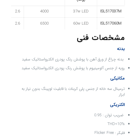
2.6
4000
37w LED
ISL517037M
2.6
6500
60w LED
ISL517060M
مشخصات فنی
بدنه
بدنه چراغ از ورق آهن با پوشش رنگ پودری الکترواستاتیک سفید
رویه از جنس آلومینیوم با پوشش رنگ پودری الکترواستاتیک سفید
مکانیکی
ترمینال سه خانه از جنس پلی کربنات با قابلیت لوپینگ بدون نیاز به
ابزار
الکتریکی
ضریب توان : 0.95
THD<10%
فلیکر : Flicker Free