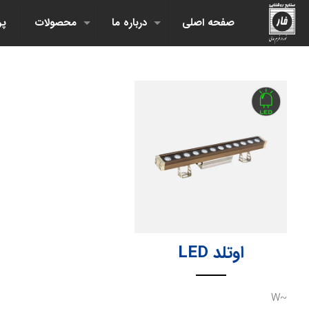
صفحه اصلی
درباره ما
محصولات
پر
اوتلد LED
~W